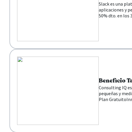
Slack es una pla
aplicaciones y p
50% dto. en los
Beneficio T
Consulting IQ es
pequeñas y media
Plan Gratuito
In